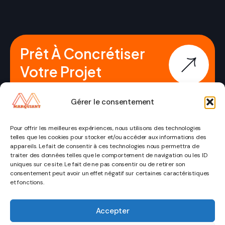
Prêt À Concrétiser
Votre Projet
Immobilier ?
Gérer le consentement
Pour offrir les meilleures expériences, nous utilisons des technologies
telles que les cookies pour stocker et/ou accéder aux informations des
appareils. Le fait de consentir à ces technologies nous permettra de
traiter des données telles que le comportement de navigation ou les ID
uniques sur ce site. Le fait de ne pas consentir ou de retirer son
consentement peut avoir un effet négatif sur certaines caractéristiques
© Copyright
Mentions légales
et fonctions.
pages
Catégorie
Contact
2026
Politique de
Marquiant.
Accueil
Immobilier
confidentialité
Accepter
contact@marquiant.fr
Cookies