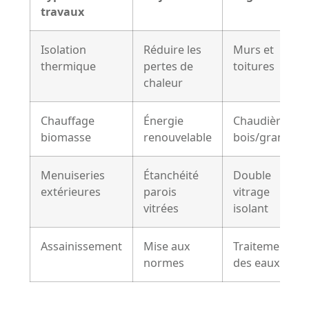
travaux
Isolation
Réduire les
Murs et
thermique
pertes de
toitures
chaleur
Chauffage
Énergie
Chaudière
biomasse
renouvelable
bois/granulés
Menuiseries
Étanchéité
Double
extérieures
parois
vitrage
vitrées
isolant
Assainissement
Mise aux
Traitement
normes
des eaux