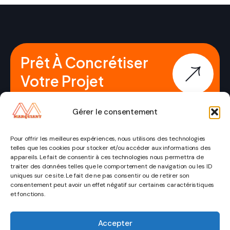
Prêt À Concrétiser
Votre Projet
Immobilier ?
Gérer le consentement
Pour offrir les meilleures expériences, nous utilisons des technologies
telles que les cookies pour stocker et/ou accéder aux informations des
appareils. Le fait de consentir à ces technologies nous permettra de
traiter des données telles que le comportement de navigation ou les ID
uniques sur ce site. Le fait de ne pas consentir ou de retirer son
consentement peut avoir un effet négatif sur certaines caractéristiques
© Copyright
Mentions légales
et fonctions.
pages
Catégorie
Contact
2026
Politique de
Marquiant.
Accueil
Immobilier
confidentialité
Accepter
contact@marquiant.fr