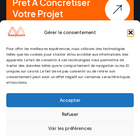
Prêt À Concrétiser
Votre Projet
Immobilier ?
Gérer le consentement
Pour offrir les meilleures expériences, nous utilisons des technologies
telles que les cookies pour stocker et/ou accéder aux informations des
appareils. Le fait de consentir à ces technologies nous permettra de
traiter des données telles que le comportement de navigation ou les ID
uniques sur ce site. Le fait de ne pas consentir ou de retirer son
consentement peut avoir un effet négatif sur certaines caractéristiques
© Copyright
Mentions légales
et fonctions.
pages
Catégorie
Contact
2026
Politique de
Marquiant.
Accueil
Immobilier
confidentialité
Accepter
contact@marquiant.fr
Cookies
Contact
Financement
Refuser
Maison
Voir les préférences
Travaux &
rénovation